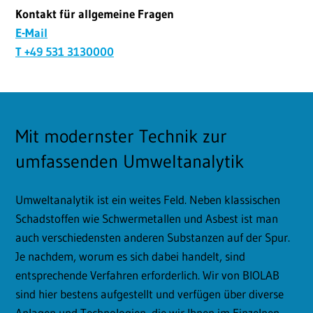
Kontakt für allgemeine Fragen
E-Mail
T +49 531 3130000
Mit modernster Technik zur
umfassenden Umweltanalytik
Umweltanalytik ist ein weites Feld. Neben klassischen
Schadstoffen wie Schwermetallen und Asbest ist man
auch verschiedensten anderen Substanzen auf der Spur.
Je nachdem, worum es sich dabei handelt, sind
entsprechende Verfahren erforderlich. Wir von BIOLAB
sind hier bestens aufgestellt und verfügen über diverse
Anlagen und Technologien, die wir Ihnen im Einzelnen